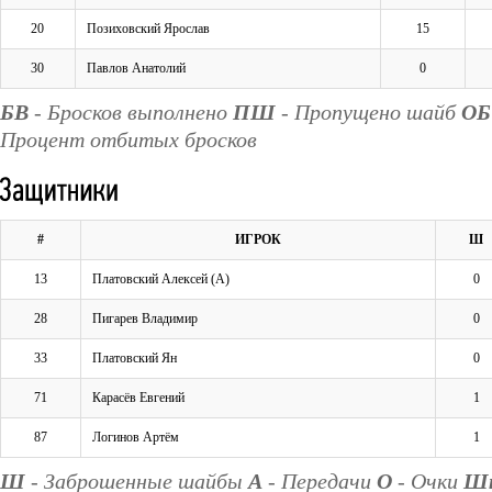
20
Позиховский Ярослав
15
30
Павлов Анатолий
0
БВ
- Бросков выполнено
ПШ
- Пропущено шайб
ОБ
Процент отбитых бросков
#
ИГРОК
Ш
13
Платовский Алексей (А)
0
28
Пигарев Владимир
0
33
Платовский Ян
0
71
Карасёв Евгений
1
87
Логинов Артём
1
Ш
- Заброшенные шайбы
А
- Передачи
О
- Очки
Ш