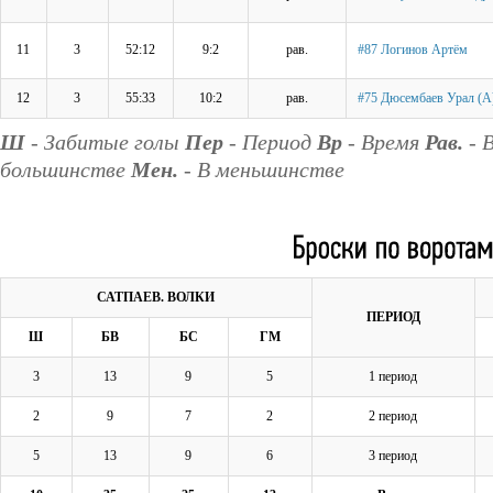
11
3
52:12
9:2
рав.
#87 Логинов Артём
12
3
55:33
10:2
рав.
#75 Дюсембаев Урал (А
Ш
- Забитые голы
Пер
- Период
Вр
- Время
Рав.
- 
большинстве
Мен.
- В меньшинстве
САТПАЕВ. ВОЛКИ
ПЕРИОД
Ш
БВ
БС
ГМ
3
13
9
5
1 период
2
9
7
2
2 период
5
13
9
6
3 период