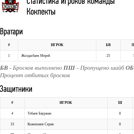
#
ИГРОК
БВ
1
Жолдасбаев Мерей
25
БВ
- Бросков выполнено
ПШ
- Пропущено шайб
ОБ
Процент отбитых бросков
#
ИГРОК
Ш
4
Тебаев Бауржан
0
33
Кожекпаев Серик
0