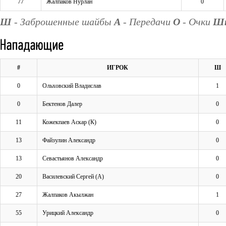
77
Жалпаков Нурлан
0
Ш
- Заброшенные шайбы
А
- Передачи
О
- Очки
Ш
#
ИГРОК
Ш
0
Ольховский Владислав
1
0
Бектенов Далер
0
11
Кожекпаев Аскар (К)
0
13
Файзулин Александр
0
13
Севастьянов Александр
0
20
Василевский Сергей (А)
0
27
Жалпаков Акылжан
1
55
Урицкий Александр
0