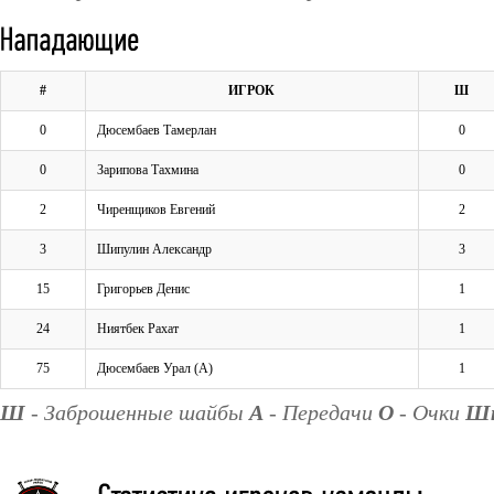
#
ИГРОК
Ш
0
Дюсембаев Тамерлан
0
0
Зарипова Тахмина
0
2
Чиренщиков Евгений
2
3
Шипулин Александр
3
15
Григорьев Денис
1
24
Ниятбек Рахат
1
75
Дюсембаев Урал (А)
1
Ш
- Заброшенные шайбы
А
- Передачи
О
- Очки
Ш