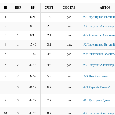
Ш
ПЕР
ВР
СЧЕТ
СОСТАВ
АВТОР
1
1
6:21
1:0
рав.
#2 Чиренщиков Евгений
2
1
8:13
2:0
рав.
#3 Шипулин Александр
3
1
9:33
2:1
рав.
#27 Жалпаков Акылжан
4
1
15:46
3:1
рав.
#2 Чиренщиков Евгений
5
1
19:59
3:2
рав.
#0 Ольховский Владисл
6
2
32:42
4:2
рав.
#3 Шипулин Александр
7
2
37:57
5:2
рав.
#24 Ниятбек Рахат
8
3
41:19
6:2
рав.
#71 Карасёв Евгений
9
3
47:27
7:2
рав.
#15 Григорьев Денис
10
3
48:20
8:2
рав.
#3 Шипулин Александр