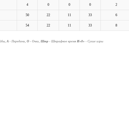
4
0
0
0
2
50
22
11
33
6
54
22
11
33
8
айбы,
А
- Передачи,
О
- Очки,
Штр
- Штрафное время
И«0»
- Сухие игры