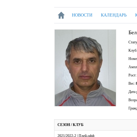
НОВОСТИ
КАЛЕНДАРЬ
Бел
Стат
Клуб
Номе
Ампл
Рост
Вес:
Дата
Возр
Граж
СЕЗОН / КЛУБ
2021/2022-2 | Плей-офф