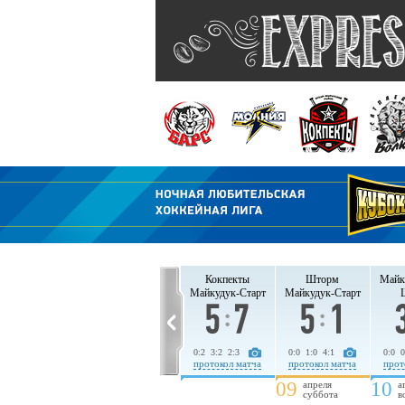
Барс
Молния
Кокпекты
Шторм
Майк
Молния
Барс
Майкудук-Старт
Майкудук-Старт
4:0 4:0 5:0
0:2 2:3 0:3
0:2 3:2 2:3
0:0 1:0 4:1
0:0 0
протокол матча
протокол матча
протокол матча
протокол матча
прот
03
09
10
апреля
апреля
а
воскресенье
суббота
в