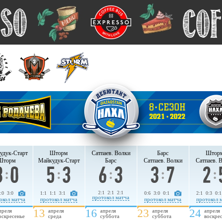
удук-Старт
Шторм
Сатпаев. Волки
Барс
Штор
Шторм
Майкудук-Старт
Барс
Сатпаев. Волки
Сатпаев. 
2:1 2:1 2:1
:0 3:0
1:1 1:1 3:1
0:6 3:0 0:1
2:1 0:3 0:1
протокол матча
окол матча
протокол матча
протокол матча
протокол 
13
16
23
24
преля
апреля
апреля
апреля
апреля
оскресенье
среда
суббота
суббота
воскре