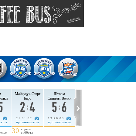
м
Майкудук-Старт
Шторм
Волки
Барс
Сатпаев. Волки
2:1 0:1 0:2
1:3 4:0 0:3
матча
протокол матча
протокол матча
30
апреля
сенье
суббота