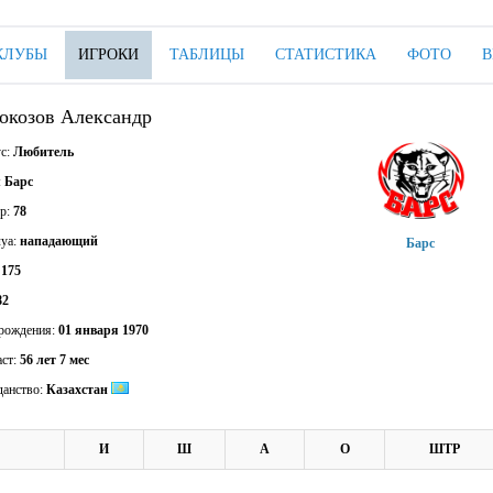
КЛУБЫ
ИГРОКИ
ТАБЛИЦЫ
СТАТИСТИКА
ФОТО
В
окозов Александр
ус:
Любитель
:
Барс
р:
78
уа:
нападающий
Барс
:
175
82
 рождения:
01 января 1970
аст:
56 лет 7 мес
данство:
Казахстан
И
Ш
А
О
ШТР